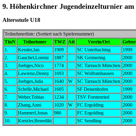
9. Höhenkirchner Jugendeinzelturnier am 
Altersstufe U18
Teilnehmerliste: (Sortiert nach Spielernummer)
TlnN
Teilnehmer
TWZ
Att
Verein/Ort
Gebur
1.
Kessler,Jan
1909
SC Unterhaching
1999
2.
Gauchel,Lorenz
1887
SK Germering
2000
3.
Joebges,Nico
1774
SC Tarrasch München
2000
4.
Lawrenz,Denny
1693
SC Wolfratshausen
2000
5.
Joebges,Julia
1640
W
SC Tarrasch München
2000
6.
Schelle,Michael
1605
SF Deisenhofen
1999
7.
Weber,Tobias
1234
TSV Forstenried
2000
8.
Zhang,Anni
1020
W
FC Ergolding
2000
9.
Hammerl,Jonas
986
FC Ergolding
2000
10.
Kretzler,Benedikt
SC Sendling
2000